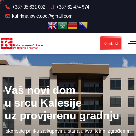
+387 35 631 002
+387 61 474 974
kahrimanovic.doo@gmail.com
Kontakt
V
a
š
n
o
v
i
d
o
m
u srcu Kalesije
uz provjerenu gradnju
Iskoristite priliku za kupovinu stana u kvalitetno izgrađenim