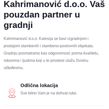
Kahrimanović d.o.o. Vaš
pouzdan partner u
gradnji
Kahrimanović d.o.o. Kalesija se bavi izgradnjom i
prodajom stambenih i stambeno‑poslovnih objekata.
Gradnju posmatramo kao odgovornost: prema kvalitetu,
rokovima i ljudima koji u te prostore ulažu životnu
ušteđevinu.
Odlična lokacija
Sve bitno Vam je na dohvat ruke.